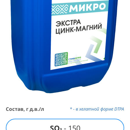
Состав, г д.в./л
* - в хелатной форме DTPA
SO
- 150
3